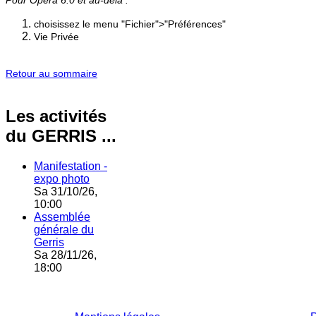
Pour Opéra 6.0 et au-delà :
choisissez le menu "Fichier">"Préférences"
Vie Privée
Retour au sommaire
Les activités
du GERRIS ...
Manifestation -
expo photo
Sa 31/10/26,
10:00
Assemblée
générale du
Gerris
Sa 28/11/26,
18:00