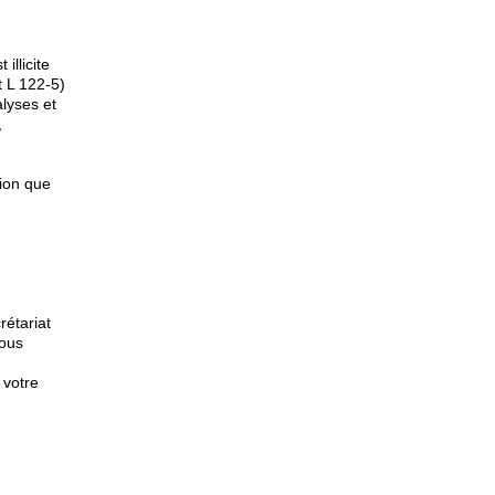
illicite
t L 122-5)
alyses et
,
tion que
rétariat
ous
 votre