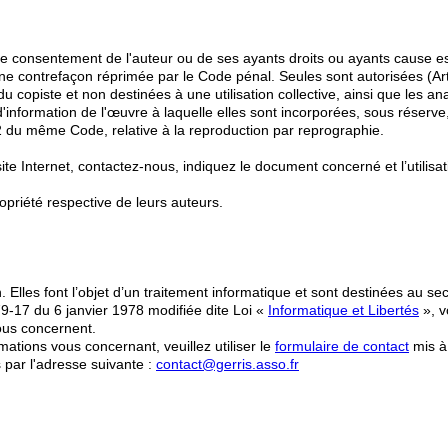
le consentement de l'auteur ou de ses ayants droits ou ayants cause est 
e une contrefaçon réprimée par le Code pénal. Seules sont autorisées (Ar
u copiste et non destinées à une utilisation collective, ainsi que les an
 d'information de l'œuvre à laquelle elles sont incorporées, sous réserve
12 du même Code, relative à la reproduction par reprographie.
te Internet, contactez-nous, indiquez le document concerné et l’utilisa
opriété respective de leurs auteurs.
lles font l’objet d’un traitement informatique et sont destinées au sec
°79-17 du 6 janvier 1978 modifiée dite Loi «
Informatique et Libertés
», v
vous concernent.
ations vous concernant, veuillez utiliser le
formulaire de contact
mis à
 par l'adresse suivante :
contact@gerris.asso.fr