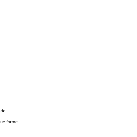
 de
lque forme