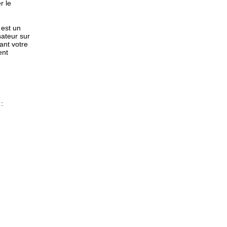
r le
 est un
inateur sur
ant votre
ent
: